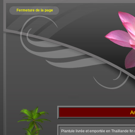
Fermeture de la page
Ar
Plantule livrée et emportée en Thaïllande fin