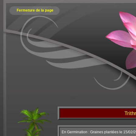
Fermeture de la page
Trith
En Germination : Graines plantées le 15/02/